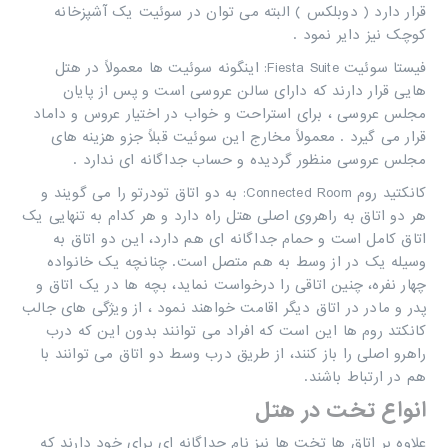
قرار دارد ( دوبلکس ) البته می توان در سوئیت یک آشپزخانه
‏کوچک نیز دایر نمود .‏
فیستا سوئیت
:Fiesta Suite
اینگونه سوئیت ها معمولاً در هتل
هایی قرار دارند که دارای سالن عروسی است و پس از پایان
‏مجلس عروسی ، برای استراحت و خواب در اختیار عروس و داماد
قرار می گیرد . معمولاً مخارج این سوئیت قبلاً جزو هزینه ‏های
مجلس عروسی منظور گردیده و حساب جداگانه ای ندارد
.
کانکتید روم ‏
Connected Room
‏: به دو اتاق تودرتو را می گویند و
هر دو اتاق به راهروی اصلی هتل راه دارد و هر کدام به تنهایی ‏یک
اتاق کامل است و حمام جداگانه ای هم دارد، این دو اتاق به
وسیله یک در از وسط به هم متصل است. چنانچه یک خانواده
‏چهار نفره، چنین اتاقی را درخواست نماید، بچه ها در یک اتاق و
پدر و مادر در اتاق دیگر اقامت خواهند نمود ، از ویژگی های جالب
کانکتد روم ها این است که افراد می توانند بدون این که ‏درب
راهرو اصلی را باز کنند، از طریق درب وسط دو اتاق می توانند با
هم در ارتباط باشند.‏‏
انواع تخت در هتل
علاوه بر اتاق ها تخت ها نیز نام جداگانه ای برای خود دارند که