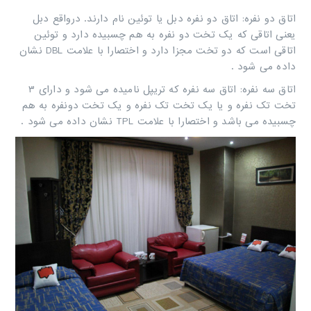
اتاق دو نفره: اتاق دو نفره دبل یا توئین نام دارند. درواقع دبل
یعنی اتاقی که یک تخت دو نفره به هم چسبیده دارد و توئین
اتاقی ‏است که دو تخت مجزا دارد و اختصارا با علامت ‏
DBL
‏ نشان
داده می شود .‏ ‏
اتاق سه نفره: اتاق سه نفره که تریپل نامیده می شود و دارای ۳
تخت تک نفره و یا یک تخت تک نفره و یک تخت دونفره به هم
‏چسبیده می باشد و اختصارا با علامت ‏
TPL
‏ نشان داده می شود .‏