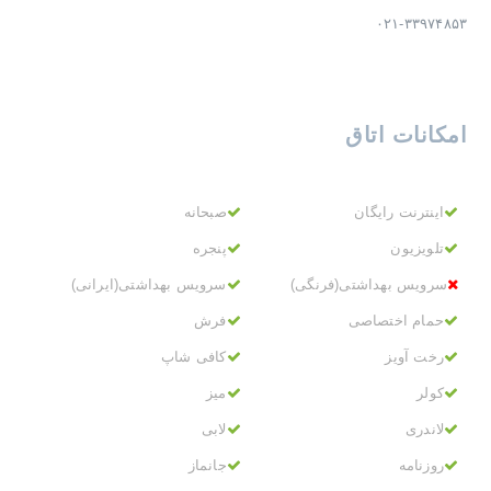
۰۲۱-۳۳۹۷۴۸۵۳
امکانات اتاق
اینترنت رایگان
صبحانه
تلویزیون
پنجره
سرویس بهداشتی(فرنگی)
سرویس بهداشتی(ایرانی)
حمام اختصاصی
فرش
رخت آویز
کافی شاپ
کولر
میز
لاندری
لابی
روزنامه
جانماز